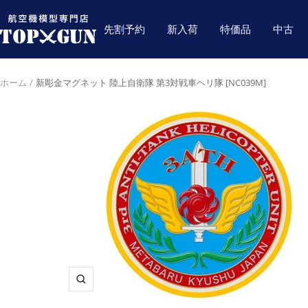
コ
航
ン
先割予約
新入荷
特価品
中古
空
テ
機
ン
模
ツ
ホーム
新彫金マグネット 陸上自衛隊 第3対戦車ヘリ隊 [NC039M]
型
へ
専
ス
門
キ
店
ッ
TOPGUN
プ
ズ
ー