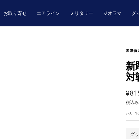
お取り寄せ
エアライン
ミリタリー
ジオラマ
グ
国際貿
新
対
セ
¥81
税込
ー
SKU:
N
ル
価
グ