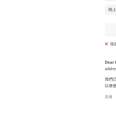
格
陸
現
Dear 
addres
我們
以便
共有