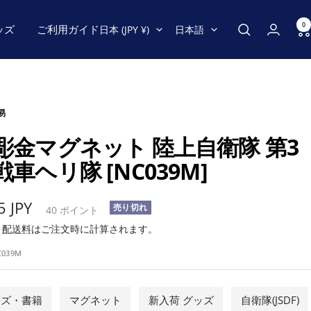
0
国/
言
ッズ
ご利用ガイド
日本 (JPY ¥)
日本語
地
語
域
易
彫金マグネット 陸上自衛隊 第3
戦車ヘリ隊 [NC039M]
5 JPY
売り切れ
40
ポイント
み
配送料
はご注文時に計算されます。
C039M
ッズ・書籍
マグネット
新入荷 グッズ
自衛隊(JSDF)