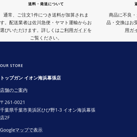
送料・発送について
通常、ご注文1件につき送料が加算されま
商品に不良・
す。配送業者は佐川急便・ヤマト運輸からお
品・交換はお
選びいただけます。詳しくは
ご利用ガイド
を
用ガ
ご覧ください。
OUR STORE
トップガン イオン海浜幕張店
店舗のご案内
〒261-0021
千葉県千葉市美浜区ひび野1-3 イオン海浜幕張
店2F
Googleマップで表示