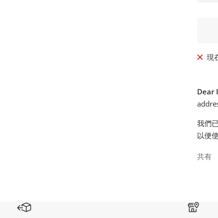
格
現
Dear 
addres
我們
以便
共有