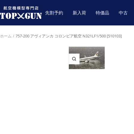
コ
航
ン
先割予約
新入荷
特価品
中古
空
テ
機
ン
模
ツ
ホーム
757-200 アヴィアンカ コロンビア航空 N321LF1/500 [510103]
型
へ
専
ス
門
キ
店
ズ
ッ
TOPGUN
ー
プ
ム
イ
ン