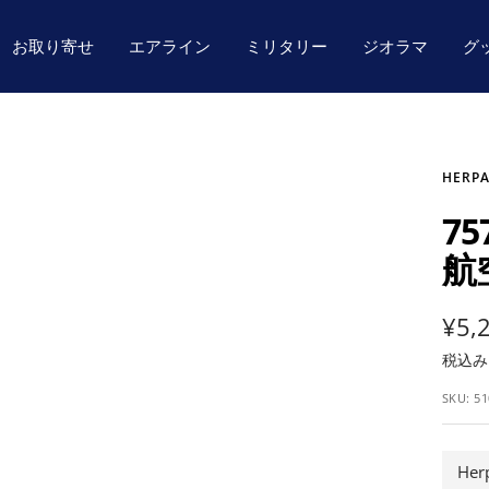
お取り寄せ
エアライン
ミリタリー
ジオラマ
グ
HERPA
7
航空
セ
¥5,
税込
ー
SKU:
51
ル
価
He