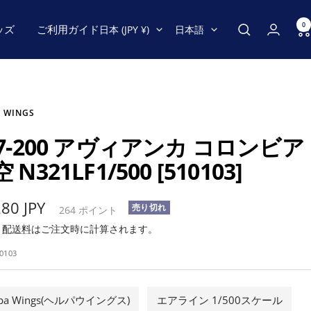
0
国/
言
ッズ
ご利用ガイド
日本 (JPY ¥)
日本語
地
語
域
 WINGS
57-200 アヴィアンカ コロンビア
 N321LF1/500 [510103]
280 JPY
売り切れ
264
ポイント
み
配送料
はご注文時に計算されます。
0103
rpa Wings(ヘルパウイングス)
エアライン 1/500スケール