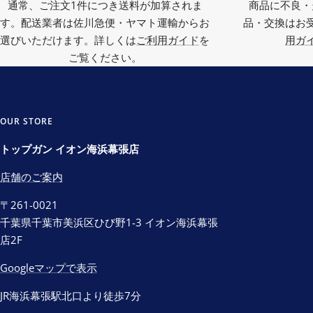
通常、ご注文1件につき送料が加算されま
商品に不良・
す。配送業者は佐川急便・ヤマト運輸からお
品・交換はお
選びいただけます。詳しくは
ご利用ガイド
を
用ガ
ご覧ください。
OUR STORE
トップガン イオン海浜幕張店
店舗のご案内
〒261-0021
千葉県千葉市美浜区ひび野1-3 イオン海浜幕張
店2F
Googleマップで表示
JR海浜幕張駅北口より徒歩7分