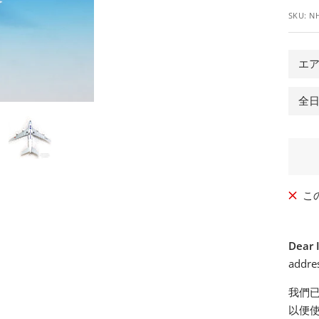
SKU:
N
ル
価
エア
格
全日
こ
Dear 
addres
我們
以便