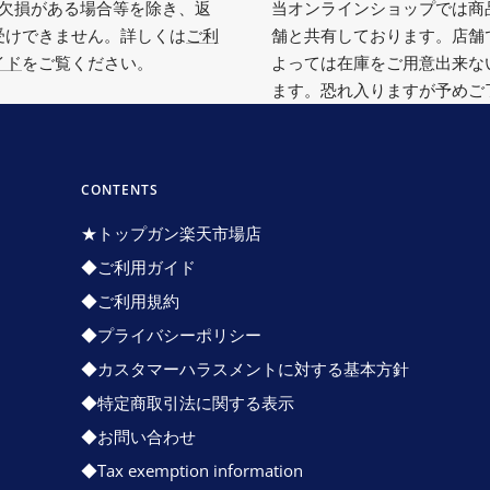
欠損がある場合等を除き、返
当オンラインショップでは商
受けできません。詳しくは
ご利
舗と共有しております。店舗
イド
をご覧ください。
よっては在庫をご用意出来な
ます。恐れ入りますが予めご
CONTENTS
★トップガン楽天市場店
◆ご利用ガイド
◆ご利用規約
◆プライバシーポリシー
◆カスタマーハラスメントに対する基本方針
◆特定商取引法に関する表示
◆お問い合わせ
◆Tax exemption information