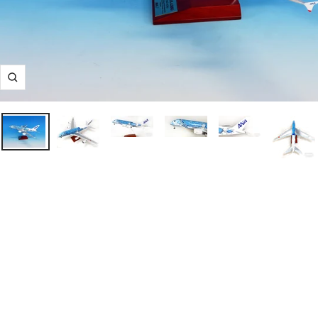
ズ
ー
ム
イ
ン