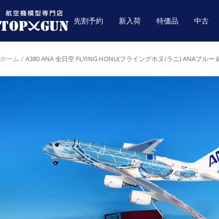
コ
航
ン
先割予約
新入荷
特価品
中古
空
テ
機
ン
模
ツ
ホーム
A380 ANA 全日空 FLYING HONU(フライングホヌ/ラニ) ANAブルー
型
へ
専
ス
門
キ
店
ッ
TOPGUN
プ