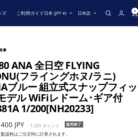
0
国/
言
ッズ
ご利用ガイド
日本 (JPY ¥)
日本語
地
語
域
商事
80 ANA 全日空 FLYING
ONU(フライングホヌ/ラニ)
NAブルー 組立式スナップフィッ
モデル WiFiレドーム･ギア付
381A 1/200[NH20233]
,400 JPY
販売終了
1,320
ポイント
み
配送料
はご注文時に計算されます。