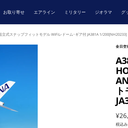
お取り寄せ
エアライン
ミリタリー
ジオラマ
グ
 組立式スナップフィットモデル WiFiレドーム･ギア付 JA381A 1/200[NH20233]
全日空
A3
H
A
ト
JA
セ
¥26
税込
ー