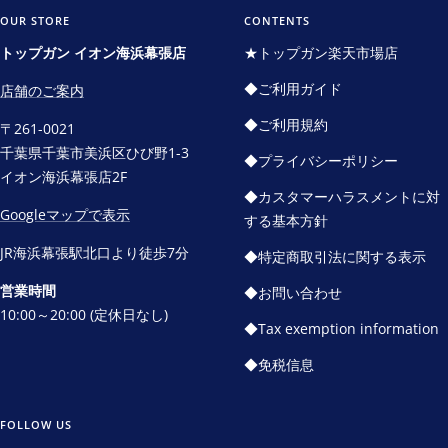
イ
イ
イ
イ
OUR STORE
CONTENTS
ド
ド
ド
ド
トップガン イオン海浜幕張店
★トップガン楽天市場店
に
に
に
に
◆ご利用ガイド
店舗のご案内
移
移
移
移
動
動
動
動
◆ご利用規約
〒261-0021
1
2
3
4
千葉県千葉市美浜区ひび野1-3
◆プライバシーポリシー
イオン海浜幕張店2F
◆カスタマーハラスメントに対
Googleマップで表示
する基本方針
JR海浜幕張駅北口より徒歩7分
◆特定商取引法に関する表示
営業時間
◆お問い合わせ
10:00～20:00 (定休日なし)
◆Tax exemption information
◆免税信息
FOLLOW US