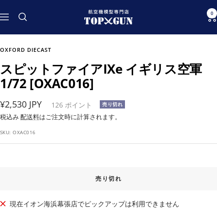
コ
航
0
ン
ナ
空
テ
ビ
機
ン
ゲ
模
OXFORD DIECAST
ツ
ー
型
へ
スピットファイアIXe イギリス空軍
シ
専
ス
ョ
1/72 [OXAC016]
門
キ
ン
店
ッ
セ
¥2,530 JPY
126
ポイント
売り切れ
TOPGUN
プ
ー
税込み
配送料
はご注文時に計算されます。
ル
SKU:
OXAC016
価
格
売り切れ
現在イオン海浜幕張店でピックアップは利用できません