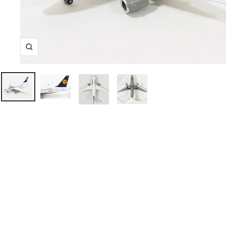
ズ
ー
ム
イ
ン