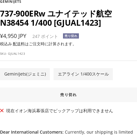
GEMINIJETS
737-900ERw ユナイテッド航空
N38454 1/400 [GJUAL1423]
セ
¥4,950 JPY
247
ポイント
売り切れ
ー
税込み
配送料
はご注文時に計算されます。
ル
SKU:
GJUAL1423
価
格
GeminiJets(ジェミニ)
エアライン 1/400スケール
売り切れ
現在イオン海浜幕張店でピックアップは利用できません
Dear International Customers:
Currently, our shipping is limited