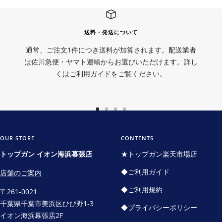
送料・発送について
通常、ご注文1件につき送料が加算されます。配送業者
は佐川急便・ヤマト運輸からお選びいただけます。詳し
くは
ご利用ガイド
をご覧ください。
ス
ス
ス
ス
ラ
ラ
ラ
ラ
イ
イ
イ
イ
OUR STORE
CONTENTS
ド
ド
ド
ド
トップガン イオン海浜幕張店
★トップガン楽天市場店
に
に
に
に
◆ご利用ガイド
店舗のご案内
移
移
移
移
動
動
動
動
◆ご利用規約
〒261-0021
1
2
3
4
千葉県千葉市美浜区ひび野1-3
◆プライバシーポリシー
イオン海浜幕張店2F