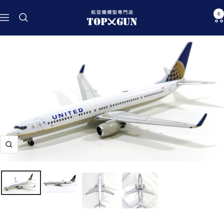
コ
航
0
ン
ナ
空
テ
ビ
機
ン
ゲ
模
ツ
ー
型
へ
シ
専
ス
ョ
門
キ
ン
店
ッ
TOPGUN
プ
ズ
ー
ム
イ
ン