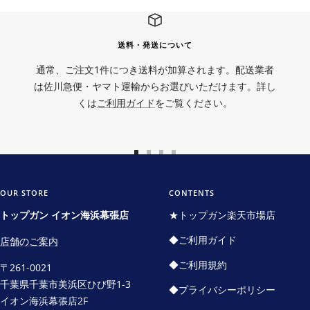
送料・発送について
通常、ご注文1件につき送料が加算されます。配送業者
は佐川急便・ヤマト運輸からお選びいただけます。詳し
くは
ご利用ガイド
をご覧ください。
ス
ス
ス
ス
ラ
ラ
ラ
ラ
イ
イ
イ
イ
OUR STORE
CONTENTS
ド
ド
ド
ド
トップガン イオン海浜幕張店
★トップガン楽天市場店
に
に
に
に
◆ご利用ガイド
店舗のご案内
移
移
移
移
動
動
動
動
◆ご利用規約
〒261-0021
1
2
3
4
千葉県千葉市美浜区ひび野1-3
◆プライバシーポリシー
イオン海浜幕張店2F