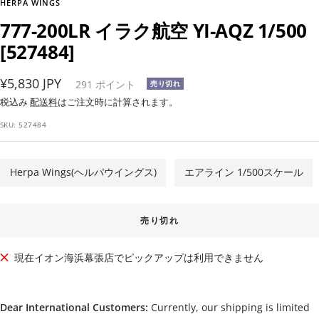
HERPA WINGS
777-200LR イラク航空 YI-AQZ 1/500
[527484]
セ
¥5,830 JPY
291
ポイント
売り切れ
ー
税込み
配送料
はご注文時に計算されます。
ル
SKU:
527484
価
格
Herpa Wings(ヘルパウイングス)
エアライン 1/500スケール
売り切れ
現在イオン海浜幕張店でピックアップは利用できません
Dear International Customers:
Currently, our shipping is limited