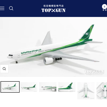
コ
航
0
ン
ナ
空
テ
ビ
機
ン
ゲ
模
ツ
ー
型
へ
シ
専
ス
ョ
門
キ
ン
店
ッ
TOPGUN
プ
ズ
ー
ム
イ
ン