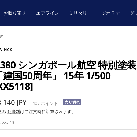
お取り寄せ
エアライン
ミリタリー
ジオラマ
グ
8]
 WINGS
A380 シンガポール航空 特別塗装
建国50周年」 15年 1/500
XX5118]
セ
8,140 JPY
売り切れ
407
ポイント
込み
配送料
はご注文時に計算されます。
U:
XX5118
ル