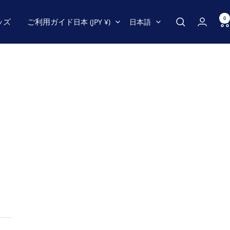
0
国/
言
ッズ
ご利用ガイド
日本 (JPY ¥)
日本語
地
語
域