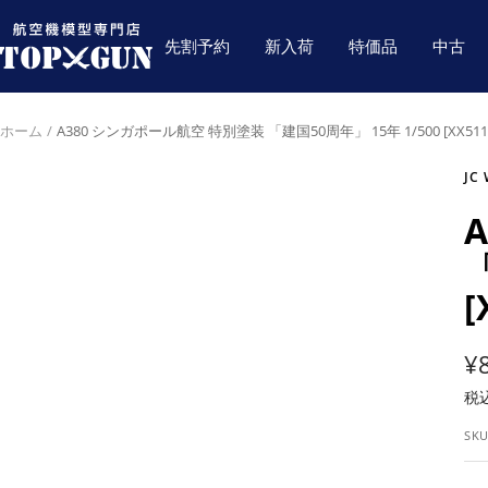
コ
航
ン
先割予約
新入荷
特価品
中古
空
テ
機
ン
模
ツ
ホーム
A380 シンガポール航空 特別塗装 「建国50周年」 15年 1/500 [XX511
型
へ
専
ス
JC
門
キ
店
ッ
TOPGUN
「
プ
[
¥
税
ー
SK
価