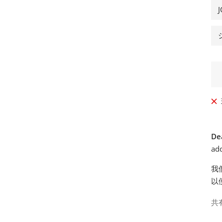
格
De
add
我
以
共