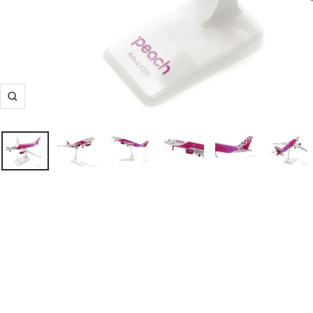
ズ
ー
ム
イ
ン