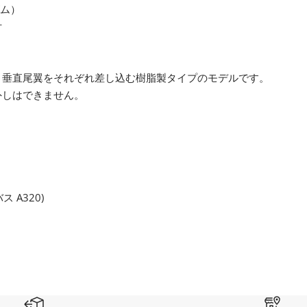
ゴム）
付
・垂直尾翼をそれぞれ差し込む樹脂製タイプのモデルです。
外しはできません。
 A320)