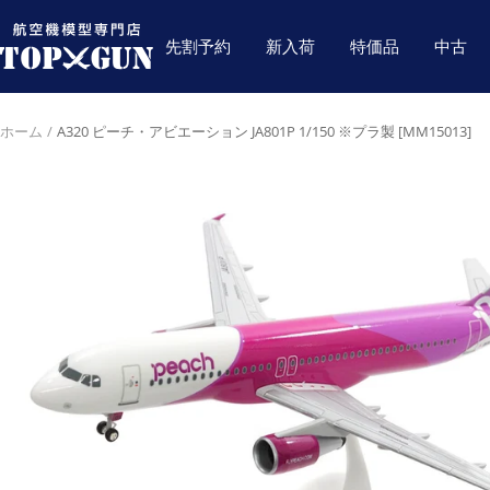
コ
航
ン
先割予約
新入荷
特価品
中古
空
テ
機
ン
模
ツ
ホーム
A320 ピーチ・アビエーション JA801P 1/150 ※プラ製 [MM15013]
型
へ
専
ス
門
キ
店
ッ
TOPGUN
プ