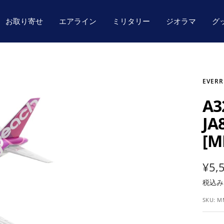
お取り寄せ
エアライン
ミリタリー
ジオラマ
グ
EVERR
A
JA
[M
セ
¥5,
税込
ー
SKU:
M
ル
価