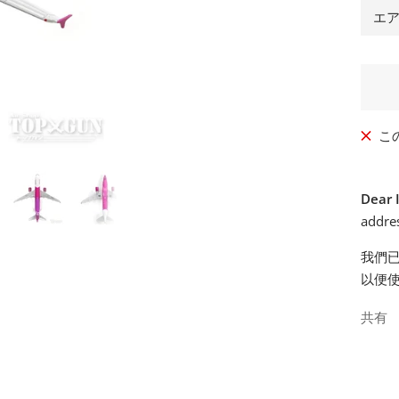
エア
格
こ
Dear 
addres
我們
以便
共有