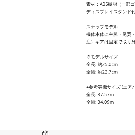
素材：ABS樹脂（一部
ディスプレイスタンド
スナップモデル
機体本体に主翼・尾翼
注）ギアは固定で取り
※モデルサイズ
全長: 約25.0cm
全幅: 約22.7cm
●参考実機サイズ (エアバス
全長: 37.57m
全幅: 34.09m