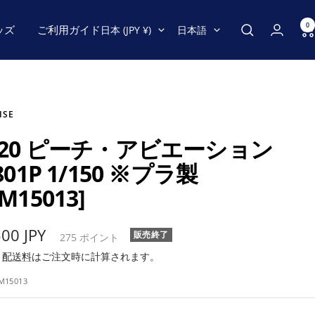
0
国/
言
ッズ
ご利用ガイド
日本 (JPY ¥)
日本語
地
語
域
ISE
320 ピーチ・アビエーション
801P 1/150 ※プラ製
M15013]
500 JPY
販売終了
275
ポイント
み
配送料
はご注文時に計算されます。
M15013