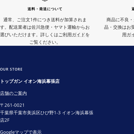
送料・発送について
通常、ご注文1件につき送料が加算されま
商品に不良・
す。配送業者は佐川急便・ヤマト運輸からお
品・交換はお
選びいただけます。詳しくは
ご利用ガイド
を
用ガ
ご覧ください。
OUR STORE
トップガン イオン海浜幕張店
店舗のご案内
〒261-0021
千葉県千葉市美浜区ひび野1-3 イオン海浜幕張
店2F
Googleマップで表示