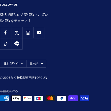
FOLLOW US
SNSで商品の入荷情報・お買い
得情報をチェック！
国/
言
日本 (JPY ¥)
日本語
地
語
域
© 2026 航空機模型専門店TOPGUN
各種決済対応: