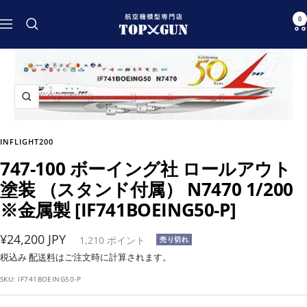
コ
航
0
ン
ナ
空
テ
ビ
機
ン
ゲ
模
ツ
ー
型
へ
シ
専
ズ
ス
ョ
門
ー
キ
ン
店
ム
ッ
INFLIGHT200
TOPGUN
イ
プ
747-100 ボーイング社 ロールアウト
ン
塗装 （スタンド付属） N7470 1/200
※金属製 [IF741BOEING50-P]
セ
¥24,200 JPY
1,210
ポイント
売り切れ
ー
税込み
配送料
はご注文時に計算されます。
ル
SKU:
IF741BOEING50-P
価