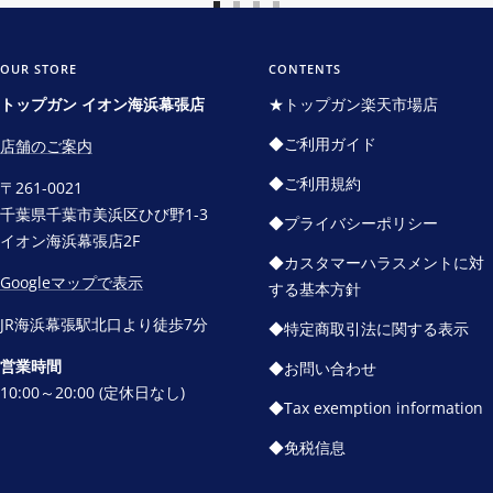
ス
ス
ス
ス
ラ
ラ
ラ
ラ
イ
イ
イ
イ
OUR STORE
CONTENTS
ド
ド
ド
ド
トップガン イオン海浜幕張店
★トップガン楽天市場店
に
に
に
に
◆ご利用ガイド
店舗のご案内
移
移
移
移
動
動
動
動
◆ご利用規約
〒261-0021
1
2
3
4
千葉県千葉市美浜区ひび野1-3
◆プライバシーポリシー
イオン海浜幕張店2F
◆カスタマーハラスメントに対
Googleマップで表示
する基本方針
JR海浜幕張駅北口より徒歩7分
◆特定商取引法に関する表示
営業時間
◆お問い合わせ
10:00～20:00 (定休日なし)
◆Tax exemption information
◆免税信息