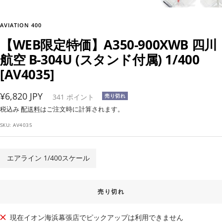
AVIATION 400
【WEB限定特価】A350-900XWB 四川
航空 B-304U (スタンド付属) 1/400
[AV4035]
セ
¥6,820 JPY
341
ポイント
売り切れ
ー
税込み
配送料
はご注文時に計算されます。
ル
SKU:
AV4035
価
格
エアライン 1/400スケール
売り切れ
現在イオン海浜幕張店でピックアップは利用できません