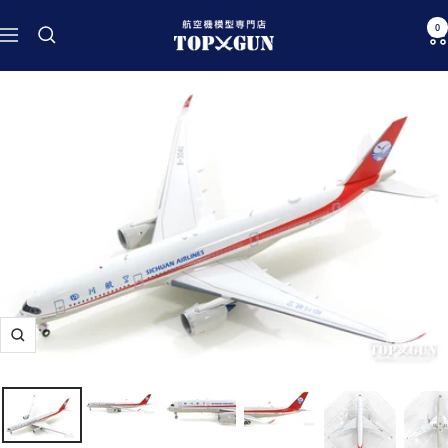
コ
航
0
ン
ナ
空
テ
ビ
機
ン
ゲ
模
ツ
ー
型
へ
シ
専
ス
ョ
門
キ
ン
店
ッ
TOPGUN
プ
ズ
ー
ム
イ
ン