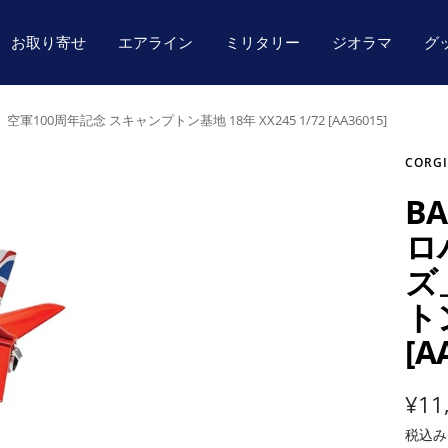
お取り寄せ
エアライン
ミリタリー
ジオラマ
グ
00周年記念 スキャンプトン基地 18年 XX245 1/72 [AA36015]
CORGI
B
ロ
ズ
トン
[A
セ
¥11
税込
ー