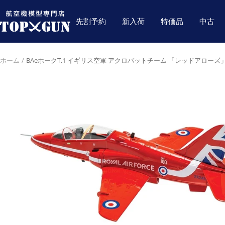
コ
航
ン
先割予約
新入荷
特価品
中古
空
テ
機
ン
模
ツ
ホーム
BAeホークT.1 イギリス空軍 アクロバットチーム 「レッドアローズ」 空軍1
型
へ
専
ス
門
キ
店
ッ
TOPGUN
プ