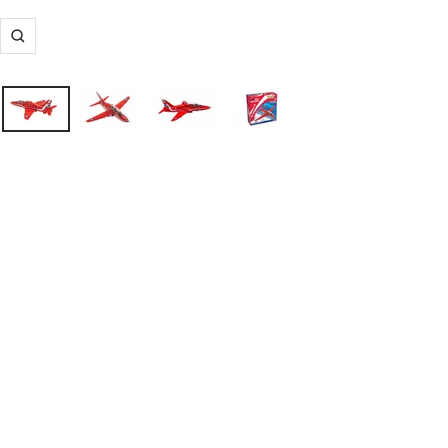
ズ
ー
ム
イ
ン