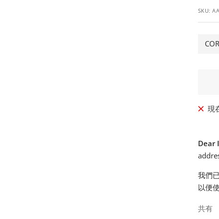
SKU:
AA
ル
価
CO
格
現
Dear 
addres
我們
以便
共有