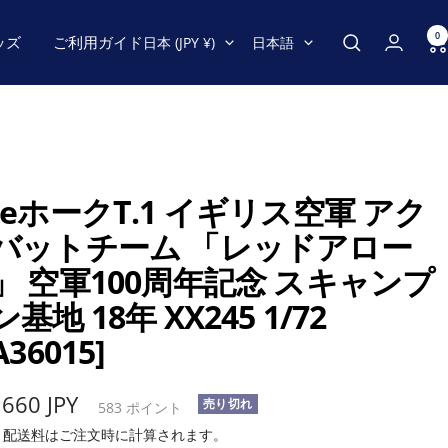
0
国/
言
ッズ
ご利用ガイド
日本 (JPY ¥)
日本語
地
語
域
AeホークT.1 イギリス空軍 アク
バットチーム 「レッドアロー
」 空軍100周年記念 スキャンプ
基地 18年 XX245 1/72
A36015]
,660 JPY
売り切れ
583
ポイント
み
配送料
はご注文時に計算されます。