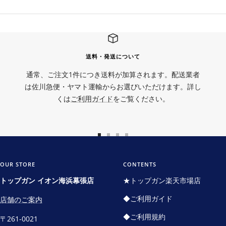
送料・発送について
通常、ご注文1件につき送料が加算されます。配送業者
は佐川急便・ヤマト運輸からお選びいただけます。詳し
くは
ご利用ガイド
をご覧ください。
ス
ス
ス
ス
ラ
ラ
ラ
ラ
イ
イ
イ
イ
OUR STORE
CONTENTS
ド
ド
ド
ド
トップガン イオン海浜幕張店
★トップガン楽天市場店
に
に
に
に
◆ご利用ガイド
店舗のご案内
移
移
移
移
動
動
動
動
◆ご利用規約
〒261-0021
1
2
3
4