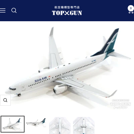
コ
航
0
ン
ナ
空
テ
ビ
機
ン
ゲ
模
ツ
ー
型
へ
シ
専
ス
ョ
門
キ
ン
店
ッ
TOPGUN
プ
ズ
ー
ム
イ
ン