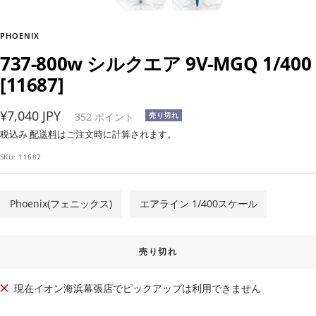
PHOENIX
737-800w シルクエア 9V-MGQ 1/400
[11687]
セ
¥7,040 JPY
352
ポイント
売り切れ
ー
税込み
配送料
はご注文時に計算されます。
ル
SKU:
11687
価
格
Phoenix(フェニックス)
エアライン 1/400スケール
売り切れ
現在イオン海浜幕張店でピックアップは利用できません